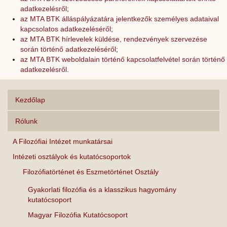
adatkezelésről
;
az MTA BTK álláspályázatára jelentkezők személyes adataival
kapcsolatos adatkezeléséről
;
az MTA BTK hírlevelek küldése, rendezvények szervezése
során történő adatkezeléséről
;
az MTA BTK weboldalain történő kapcsolatfelvétel során történő
adatkezelésről
.
Kezdőlap
Rólunk
A Filozófiai Intézet munkatársai
Intézeti osztályok és kutatócsoportok
Filozófiatörténet és Eszmetörténet Osztály
Gyakorlati filozófia és a klasszikus hagyomány
kutatócsoport
Magyar Filozófia Kutatócsoport