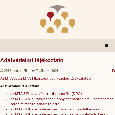
Adatvédelmi tájékoztató
2018. május 25.
Találatok: 3601
Az MTA és az MTA Titkársága adatkezelési tájékoztatója
Adatkezelési tájékoztató
az MTA BTK adatvédelmi tisztviselője (DPO)
az MTA BTK Kutatóközponti Könyvtár használata, üzemeltetése
során felmerülő adatkezelésről
;
az MTA BTK szerződéses partnereit érintő adatkezelésről
;
az MTA BTK szerződéses partnereinek kapcsolattartóit érintő