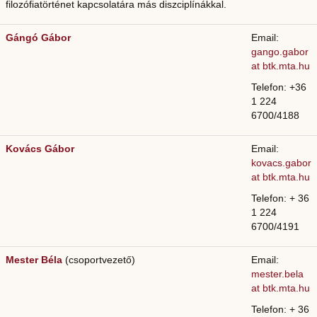
filozófiatörténet kapcsolatára más diszciplínákkal.
Gángó Gábor
Email:
gango.gabor
at btk.mta.hu
Telefon: +36
1 224
6700/
4188
Kovács Gábor
Email:
kovacs.gabor
at btk.mta.hu
Telefon: + 36
1 224
6700/4191
Mester Béla
(csoportvezető)
Email:
mester.bela
at btk.mta.hu
Telefon: + 36