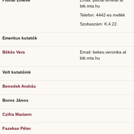
Pluhár Emese
Email: pluhar.emese at
btk.mta.hu
Telefon: 4442-es mellék
Szobaszám: K.4.22.
Emeritus kutatók
Békés Vera
Email: bekes.veronika at
btk.mta.hu
Volt kutatóink
Benedek András
Boros János
Czifra Mariann
Fazekas Péter