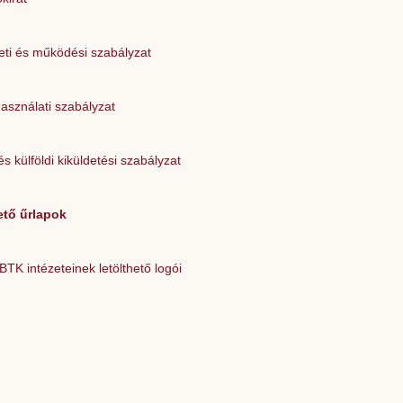
eti és működési szabályzat
asználati szabályzat
és külföldi kiküldetési szabályzat
ető űrlapok
TK intézeteinek letölthető logói