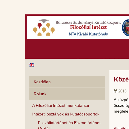
Közé
Kezdőlap
2013. 
Rólunk
A közpén
A Filozófiai Intézet munkatársai
összefü
megfelel
Intézeti osztályok és kutatócsoportok
Filozófiatörténet és Eszmetörténet
Osztály
Alapító o