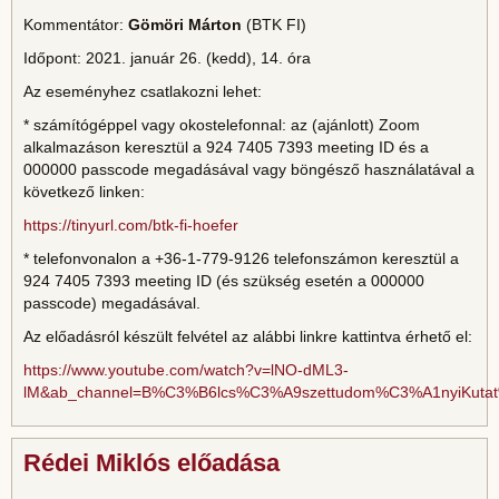
Kommentátor:
Gömöri Márton
(BTK FI)
Időpont: 2021. január 26. (kedd), 14. óra
Az eseményhez csatlakozni lehet:
* számítógéppel vagy okostelefonnal: az (ajánlott) Zoom
alkalmazáson keresztül a 924 7405 7393 meeting ID és a
000000 passcode megadásával vagy böngésző használatával a
következő linken:
https://tinyurl.com/btk-fi-hoefer
* telefonvonalon a +36-1-779-9126 telefonszámon keresztül a
924 7405 7393 meeting ID (és szükség esetén a 000000
passcode) megadásával.
Az előadásról készült felvétel az alábbi linkre kattintva érhető el:
https://www.youtube.com/watch?v=lNO-dML3-
lM&ab_channel=B%C3%B6lcs%C3%A9szettudom%C3%A1nyiKut
Rédei Miklós előadása