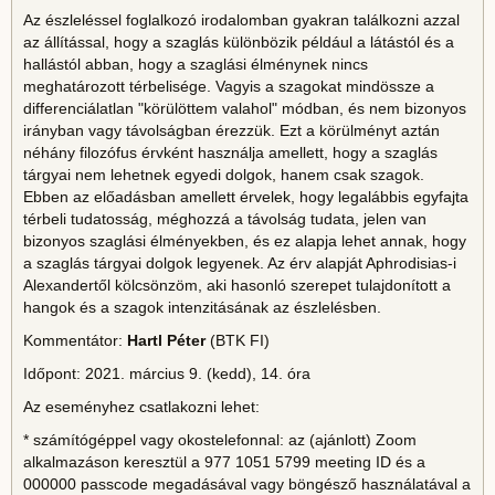
Az észleléssel foglalkozó irodalomban gyakran találkozni azzal
az állítással, hogy a szaglás különbözik például a látástól és a
hallástól abban, hogy a szaglási élménynek nincs
meghatározott térbelisége. Vagyis a szagokat mindössze a
differenciálatlan "körülöttem valahol" módban, és nem bizonyos
irányban vagy távolságban érezzük. Ezt a körülményt aztán
néhány filozófus érvként használja amellett, hogy a szaglás
tárgyai nem lehetnek egyedi dolgok, hanem csak szagok.
Ebben az előadásban amellett érvelek, hogy legalábbis egyfajta
térbeli tudatosság, méghozzá a távolság tudata, jelen van
bizonyos szaglási élményekben, és ez alapja lehet annak, hogy
a szaglás tárgyai dolgok legyenek. Az érv alapját Aphrodisias-i
Alexandertől kölcsönzöm, aki hasonló szerepet tulajdonított a
hangok és a szagok intenzitásának az észlelésben.
Kommentátor:
Hartl Péter
(BTK FI)
Időpont: 2021. március 9. (kedd), 14. óra
Az eseményhez csatlakozni lehet:
* számítógéppel vagy okostelefonnal: az (ajánlott) Zoom
alkalmazáson keresztül a 977 1051 5799 meeting ID és a
000000 passcode megadásával vagy böngésző használatával a