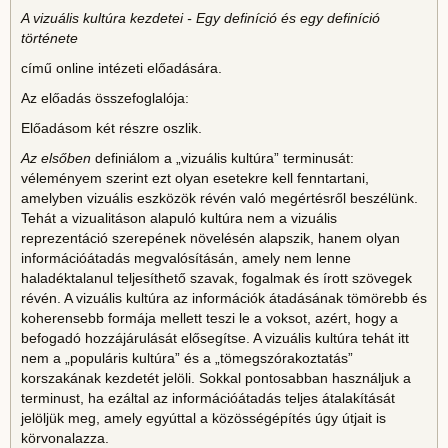
A vizuális kultúra kezdetei - Egy definíció és egy definíció
története
című online intézeti előadására.
Az előadás összefoglalója:
Előadásom két részre oszlik.
Az elsőben
definiálom a „vizuális kultúra” terminusát:
véleményem szerint ezt olyan esetekre kell fenntartani,
amelyben vizuális eszközök révén való megértésről beszélünk.
Tehát a vizualitáson alapuló kultúra nem a vizuális
reprezentáció szerepének növelésén alapszik, hanem olyan
információátadás megvalósításán, amely nem lenne
haladéktalanul teljesíthető szavak, fogalmak és írott szövegek
révén. A vizuális kultúra az információk átadásának tömörebb és
koherensebb formája mellett teszi le a voksot, azért, hogy a
befogadó hozzájárulását elősegítse. A vizuális kultúra tehát itt
nem a „populáris kultúra” és a „tömegszórakoztatás”
korszakának kezdetét jelöli. Sokkal pontosabban használjuk a
terminust, ha ezáltal az információátadás teljes átalakítását
jelöljük meg, amely egyúttal a közösségépítés úgy útjait is
körvonalazza.