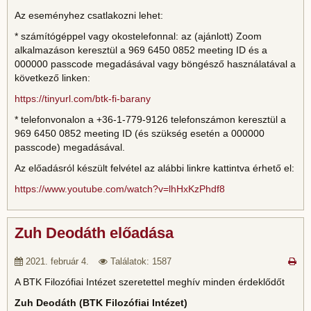
Az eseményhez csatlakozni lehet:
* számítógéppel vagy okostelefonnal: az (ajánlott) Zoom
alkalmazáson keresztül a 969 6450 0852 meeting ID és a
000000 passcode megadásával vagy böngésző használatával a
következő linken:
https://tinyurl.com/btk-fi-barany
* telefonvonalon a +36-1-779-9126 telefonszámon keresztül a
969 6450 0852 meeting ID (és szükség esetén a 000000
passcode) megadásával.
Az előadásról készült felvétel az alábbi linkre kattintva érhető el:
https://www.youtube.com/watch?v=lhHxKzPhdf8
Zuh Deodáth előadása
2021. február 4.
Találatok: 1587
A BTK Filozófiai Intézet szeretettel meghív minden érdeklődőt
Zuh Deodáth (BTK Filozófiai Intézet)