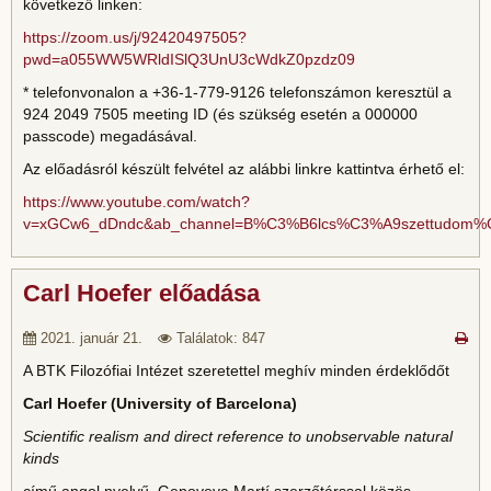
következő linken:
https://zoom.us/j/92420497505?
pwd=a055WW5WRldISlQ3UnU3cWdkZ0pzdz09
* telefonvonalon a +36-1-779-9126 telefonszámon keresztül a
924 2049 7505 meeting ID (és szükség esetén a 000000
passcode) megadásával.
Az előadásról készült felvétel az alábbi linkre kattintva érhető el:
https://www.youtube.com/watch?
v=xGCw6_dDndc&ab_channel=B%C3%B6lcs%C3%A9szettudom%
Carl Hoefer előadása
2021. január 21.
Találatok: 847
A BTK Filozófiai Intézet szeretettel meghív minden érdeklődőt
Carl Hoefer (University of Barcelona)
Scientific realism and direct reference to unobservable natural
kinds