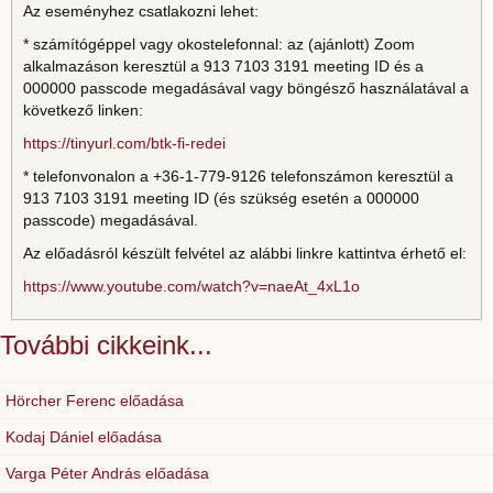
Az eseményhez csatlakozni lehet:
* számítógéppel vagy okostelefonnal: az (ajánlott) Zoom
alkalmazáson keresztül a 913 7103 3191 meeting ID és a
000000 passcode megadásával vagy böngésző használatával a
következő linken:
https://tinyurl.com/btk-fi-redei
* telefonvonalon a +36-1-779-9126 telefonszámon keresztül a
913 7103 3191 meeting ID (és szükség esetén a 000000
passcode) megadásával.
Az előadásról készült felvétel az alábbi linkre kattintva érhető el:
https://www.youtube.com/watch?v=naeAt_4xL1o
További cikkeink...
Hörcher Ferenc előadása
Kodaj Dániel előadása
Varga Péter András előadása