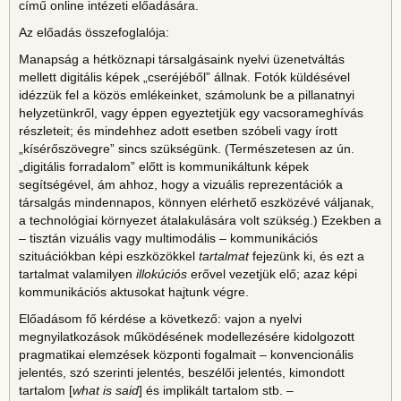
című online intézeti előadására.
Az előadás összefoglalója:
Manapság a hétköznapi társalgásaink nyelvi üzenetváltás
mellett digitális képek „cseréjéből” állnak. Fotók küldésével
idézzük fel a közös emlékeinket, számolunk be a pillanatnyi
helyzetünkről, vagy éppen egyeztetjük egy vacsorameghívás
részleteit; és mindehhez adott esetben szóbeli vagy írott
„kísérőszövegre” sincs szükségünk. (Természetesen az ún.
„digitális forradalom” előtt is kommunikáltunk képek
segítségével, ám ahhoz, hogy a vizuális reprezentációk a
társalgás mindennapos, könnyen elérhető eszközévé váljanak,
a technológiai környezet átalakulására volt szükség.) Ezekben a
– tisztán vizuális vagy multimodális – kommunikációs
szituációkban képi eszközökkel
tartalmat
fejezünk ki, és ezt a
tartalmat valamilyen
illokúciós
erővel vezetjük elő; azaz képi
kommunikációs aktusokat hajtunk végre.
Előadásom fő kérdése a következő: vajon a nyelvi
megnyilatkozások működésének modellezésére kidolgozott
pragmatikai elemzések központi fogalmait – konvencionális
jelentés, szó szerinti jelentés, beszélői jelentés, kimondott
tartalom [
what is said
] és implikált tartalom stb. –