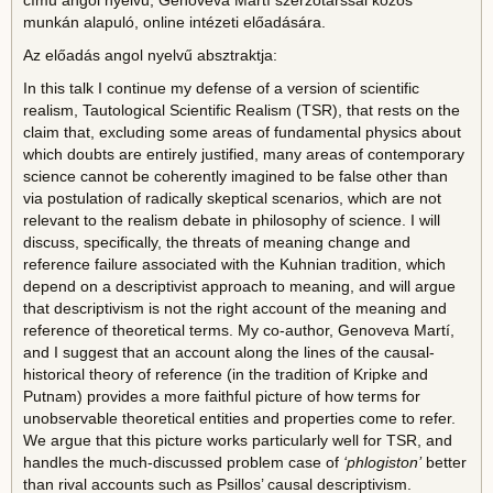
című angol nyelvű, Genoveva Martí szerzőtárssal közös
munkán alapuló, online intézeti előadására.
Az előadás angol nyelvű absztraktja:
In this talk I continue my defense of a version of scientific
realism, Tautological Scientific Realism (TSR), that rests on the
claim that, excluding some areas of fundamental physics about
which doubts are entirely justified, many areas of contemporary
science cannot be coherently imagined to be false other than
via postulation of radically skeptical scenarios, which are not
relevant to the realism debate in philosophy of science. I will
discuss, specifically, the threats of meaning change and
reference failure associated with the Kuhnian tradition, which
depend on a descriptivist approach to meaning, and will argue
that descriptivism is not the right account of the meaning and
reference of theoretical terms. My co-author, Genoveva Martí,
and I suggest that an account along the lines of the causal-
historical theory of reference (in the tradition of Kripke and
Putnam) provides a more faithful picture of how terms for
unobservable theoretical entities and properties come to refer.
We argue that this picture works particularly well for TSR, and
handles the much-discussed problem case of
‘phlogiston’
better
than rival accounts such as Psillos’ causal descriptivism.