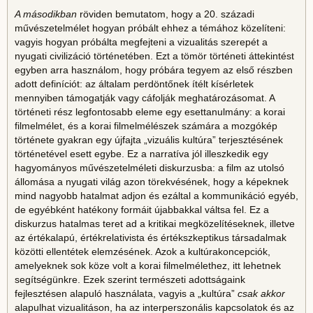
A másodikban
röviden bemutatom, hogy a 20. századi
művészetelmélet hogyan próbált ehhez a témához közelíteni:
vagyis hogyan próbálta megfejteni a vizualitás szerepét a
nyugati civilizáció történetében. Ezt a tömör történeti áttekintést
egyben arra használom, hogy próbára tegyem az első részben
adott definíciót: az általam perdöntőnek ítélt kísérletek
mennyiben támogatják vagy cáfolják meghatározásomat. A
történeti rész legfontosabb eleme egy esettanulmány: a korai
filmelmélet, és a korai filmelmélészek számára a mozgókép
története gyakran egy újfajta „vizuális kultúra” terjesztésének
történetével esett egybe. Ez a narratíva jól illeszkedik egy
hagyományos művészetelméleti diskurzusba: a film az utolsó
állomása a nyugati világ azon törekvésének, hogy a képeknek
mind nagyobb hatalmat adjon és ezáltal a kommunikáció egyéb,
de egyébként hatékony formáit újabbakkal váltsa fel. Ez a
diskurzus hatalmas teret ad a kritikai megközelítéseknek, illetve
az értékalapú, értékrelativista és értékszkeptikus társadalmak
közötti ellentétek elemzésének. Azok a kultúrakoncepciók,
amelyeknek sok köze volt a korai filmelmélethez, itt lehetnek
segítségünkre. Ezek szerint természeti adottságaink
fejlesztésen alapuló használata, vagyis a „kultúra”
csak akkor
alapulhat vizualitáson, ha az interperszonális kapcsolatok és az