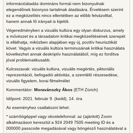
információátadás domináns formái nem bizonyulnak
elegendőnek bizonyos tartalmak átadására. Érvelésem szerint
ez a megközelítés nincs ellentétben az előbb felvázolttal,
hanem annak fő irányait is kijelöli.
Végeredményben a vizuális kultúra egy olyan diskurzus, amely
a művészet és a társadalom kritikai megközelítésének szerepét
is elláthatja, miközben alapjában egy új, pozitív heurisztikát
követ. Vagyis a vizuális kultúra terminusának kritikai használata
következhet annak deskriptív használatából, míg ez fordítva
jóval problematikusabb.
Kulcsszavak: vizuális kultúra, vizuális megértés, piktoriális
reprezentáció, befogadói aktivitás, a szemlélő részesedése,
vizuális figyelem, korai filmelmélet
Kommentátor:
Moravánszky Ákos
(ETH Zürich)
Időpont: 2021. február 9. (kedd), 14. óra
Az eseményhez csatlakozni lehet:
* számítógéppel vagy okostelefonnal: az (ajánlott) Zoom
alkalmazáson keresztül a 924 2049 7505 meeting ID és a
000000 passcode megadásával vagy böngésző használatával a