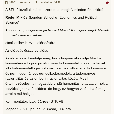
2021. január 7.
Találatok: 968
A BTK Filozófiai Intézet szeretettel meghív minden érdeklődőt
Rédei Miklós
(London School of Economics and Political
Science)
A tudomány tulajdonságai Robert Musil "A Tulajdonságok Nélküli
Ember" című művében
című online intézeti előadására.
Az előadás összefoglalója:
Az előadás azt mutatja meg, hogy hogyan ábrázolja Musil a
könyvében a logikai pozitivizmus tudományfelfogásához közel
álló tudományfelfogásból származó feszültséget a tudományos
és nem tudományos gondolkodásmódok, a tudományos
racionalitás és az emberi irracionalitás között. Musil
értelmezésében a magasabbrendű humanitás feladata ennek a
feszültségnek a feloldása, de hogy ez hogyan valósítható meg,
arról a mű hallgat.
Kommentátor:
Laki János
(BTK FI)
Időpont: 2021. január 12. (kedd), 14. óra