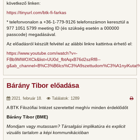
következő linken:
https://tinyurl.com/btk-fi-farkas
* telefonvonalon a +36-1-779-9126 telefonszámon keresztül a
977 1051 5799 meeting ID (és szükség esetén a 000000
passcode) megadásával.
Az előadásról készült felvétel az alábbi linkre kattintva érhető el:
https://www.youtube.com/watch?v=-
FBb9MWOXCk&list=UU0d_fbtAqxB76d2szRf8--
g&ab_channel=B%C3%B6lcs%C3%A9szettudom%C3%A1nyiKuta
Bárány Tibor előadása
2021. február 18.
Találatok: 1289
A BTK Filozófiai Intézet szeretettel meghív minden érdeklődőt
Bárány Tibor (BME)
Mondjam vagy mutassam? Társalgási implikatúra és explicit
vizuális tartalom a képi kommunikációban