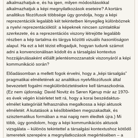
alkalmazhatjuk-e, és ha igen, milyen módosításokkal
alkalmazhatjuk a képi megnyilatkozások eseteire? A kortárs
analitikus filozófusok többsége úgy gondolja, hogy a képi
reprezentációk legalább két tekintetben lényegileg különböznek
a nyelvi reprezentációktól: a képeknek nincsen
szintaktikai
szerkezete
, és a reprezentációs viszony létrejötte legalább
részben a kép tartalma és tárgya közötti
vizuális hasonlóságon
alapul. Ha ezt a két tézist elfogadjuk, hogyan tudunk számot
adni a konvencionálisan kódolt és a társalgási kontextus
hozzájárulásaként előállt jelentésmozzanatok viszonyáról a képi
kommunikáció során?
Előadásomban a mellett fogok érvelni, hogy a „képi társalgás”
pragmatikai elméletének az analitikus nyelvfilozófusok által
bevezetett fogalmi megkülönböztetésekre kell támaszkodnia.
(Ez nem újdonság: David Novitz és Søren Kjørup már az 1970-
es évek végén kísérletet tett rá, hogy a korai beszédaktus-
elmélet kategóriáit felhasználva megalkossa a képi aktusok
elméletét. A kutatások a későbbiekben megszakadtak, és
szisztematikus formában a mai napig nem éledtek újra.) Mi
több, úgy gondolom, hogy a képi kommunikációs aktusok
vizsgálata – különös tekintettel a társalgási kontextushoz kötődő
ismeretek szerepére a megnyilatkozások megértésében – a