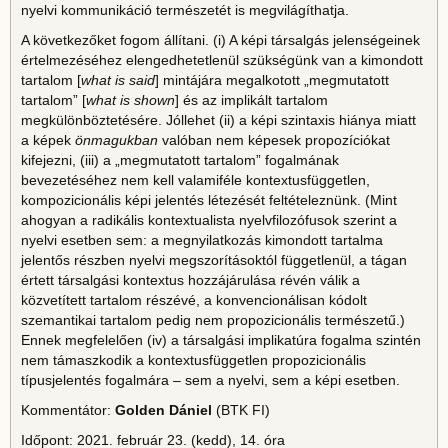
nyelvi kommunikáció természetét is megvilágíthatja.
A következőket fogom állítani. (i) A képi társalgás jelenségeinek
értelmezéséhez elengedhetetlenül szükségünk van a kimondott
tartalom [
what is said
] mintájára megalkotott „megmutatott
tartalom” [
what is shown
] és az implikált tartalom
megkülönböztetésére. Jóllehet (ii) a képi szintaxis hiánya miatt
a képek
önmagukban
valóban nem képesek propozíciókat
kifejezni, (iii) a „megmutatott tartalom” fogalmának
bevezetéséhez nem kell valamiféle kontextusfüggetlen,
kompozicionális képi jelentés létezését feltételeznünk. (Mint
ahogyan a radikális kontextualista nyelvfilozófusok szerint a
nyelvi esetben sem: a megnyilatkozás kimondott tartalma
jelentős részben nyelvi megszorításoktól függetlenül, a tágan
értett társalgási kontextus hozzájárulása révén válik a
közvetített tartalom részévé, a konvencionálisan kódolt
szemantikai tartalom pedig nem propozicionális természetű.)
Ennek megfelelően (iv) a társalgási implikatúra fogalma szintén
nem támaszkodik a kontextusfüggetlen propozicionális
típusjelentés fogalmára – sem a nyelvi, sem a képi esetben.
Kommentátor:
Golden Dániel
(BTK FI)
Időpont: 2021. február 23. (kedd), 14. óra