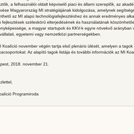
sztők, a felhasználói oldalt képviselő piaci és állami szereplők, az aka
kvése Magyarország MI stratégiájának kidolgozása, amelynek segítség
mthető az MI alapú technológiafejlesztéshez és annak eredményes alk
ú fejlesztések széleskörű elterjedésének és használatának köszönhetőe
enyképessége, a magyar startupok és KKV-k egyre növekvő arányban ve
vállalati, egyetemi vagy nemzetközi partnerségekben.
 Koalíció november végén tartja első plenáris ülését, amelyen a tagok
csoportokat. Az alapító tagok listája és további információk az MI Koa
pest, 2018. november 21.
lettel,
oalíció Programiroda