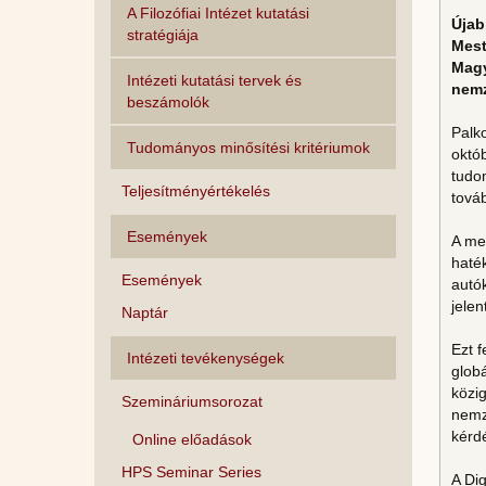
A Filozófiai Intézet kutatási
Újab
stratégiája
Mest
Magy
Intézeti kutatási tervek és
nemz
beszámolók
Palko
Tudományos minősítési kritériumok
októb
tudom
Teljesítményértékelés
továb
Események
A mes
haték
Események
autó
jelen
Naptár
Ezt 
Intézeti tevékenységek
globá
közig
Szemináriumsorozat
nemz
kérd
Online előadások
HPS Seminar Series
A Dig