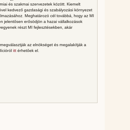
démiai és szakmai szervezetek között. Kiemelt
ével kedvező gazdasági és szabályozási környezet
almazásához. Meghatározó cél továbbá, hogy az MI
n jelentősen erősödjön a hazai vállalkozások
gyenek részt MI fejlesztésekben, akár
 megválasztják az elnökséget és megalakítják a
lícióról
itt
érhetőek el.