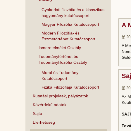
Gyakorlati filozófia és a klasszikus
hagyomány kutatócsoport
A M
Magyar Filozófia Kutatócsoport
Modern Filozófia- és
20
Eszmetörténet Kutatócsoport
A Mes
Ismeretelmélet Osztály
Nemz
Tudománytörténet és
Golde
Tudományfilozófia Osztály
Morál és Tudomány
Saj
Kutatócsoport
Fizika Filozófiája Kutatócsoport
20
Kutatási projektek, pályázatok
Az M
Koalí
Közérdekű adatok
Sajtó
SAJ
Elérhetőség
Tová