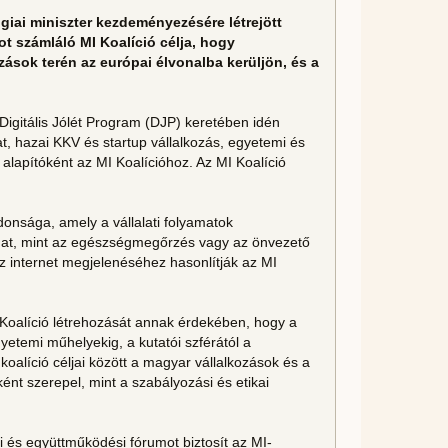
giai miniszter kezdeményezésére létrejött
ot számláló MI Koalíció célja, hogy
zások terén az európai élvonalba kerüljön, és a
Digitális Jólét Program (DJP) keretében idén
, hazai KKV és startup vállalkozás, egyetemi és
lapítóként az MI Koalícióhoz. Az MI Koalíció
donsága, amely a vállalati folyamatok
ozhat, mint az egészségmegőrzés vagy az önvezető
z internet megjelenéséhez hasonlítják az MI
 Koalíció létrehozását annak érdekében, hogy a
gyetemi műhelyekig, a kutatói szférától a
oalíció céljai között a magyar vállalkozások és a
 szerepel, mint a szabályozási és etikai
i és együttműködési fórumot biztosít az MI-