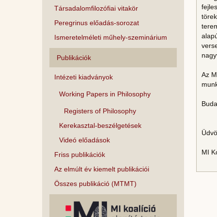
fejle
Társadalomfilozófiai vitakör
töre
Peregrinus előadás-sorozat
tere
alap
Ismeretelméleti műhely-szeminárium
vers
nagy
Publikációk
Az MI
Intézeti kiadványok
munka
Working Papers in Philosophy
Buda
Registers of Philosophy
Kerekasztal-beszélgetések
Üdvöz
Videó előadások
MI K
Friss publikációk
Az elmúlt év kiemelt publikációi
Összes publikáció (MTMT)