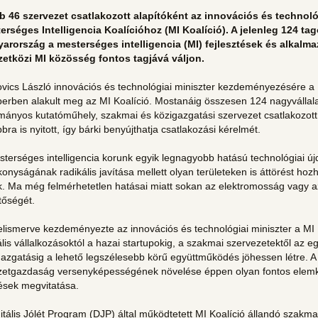
b 46 szervezet csatlakozott alapítóként az innovációs és technoló
erséges Intelligencia Koalícióhoz (MI Koalíció). A jelenleg 124 tag
arország a mesterséges intelligencia (MI) fejlesztések és alkalma
etközi MI közösség fontos tagjává váljon.
vics László innovációs és technológiai miniszter kezdeményezésére a 
erben alakult meg az MI Koalíció. Mostanáig összesen 124 nagyvállalat
ányos kutatóműhely, szakmai és közigazgatási szervezet csatlakozott a
bra is nyitott, így bárki benyújthatja csatlakozási kérelmét.
terséges intelligencia korunk egyik legnagyobb hatású technológiai új
onyságának radikális javítása mellett olyan területeken is áttörést h
k. Ma még felmérhetetlen hatásai miatt sokan az elektromosság vagy a
tőségét.
felismerve kezdeményezte az innovációs és technológiai miniszter a MI
lis vállalkozásoktól a hazai startupokig, a szakmai szervezetektől az e
azgatásig a lehető legszélesebb körű együttműködés jöhessen létre. A k
etgazdaság versenyképességének növelése éppen olyan fontos elemként
ések megvitatása.
itális Jólét Program (DJP) által működtetett MI Koalíció állandó szakma