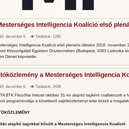
esterséges Intelligencia Koalíció első plená
18. december 6.
Találatok: 1295
terséges Intelligencia Koalíció első plenáris ülésére 2018. november 2
eti Közszolgálati Egyetem Dísztermében (Budapest, 1083 Ludovika tér
n Dániel képviselte.
tóközlemény a Mesterséges Intelligencia Ko
18. december 6.
Találatok: 2439
TA BTK Filozófiai Intézet
október 31-én
alapító tagként csatlakozott a
M
ció programirodája a következő sajtóközleményt tette közzé a megalak
TÓKÖZLEMÉNY
bbi alapító tagokkal bővült a Mesterséges Intelligencia Koalíció