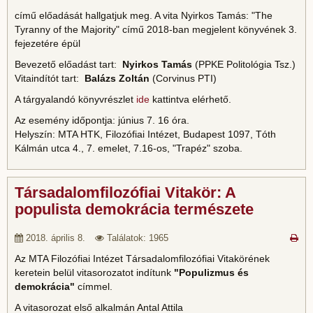
című előadását hallgatjuk meg. A vita Nyirkos Tamás: "The
Tyranny of the Majority" című 2018-ban megjelent könyvének 3.
fejezetére épül
Bevezető előadást tart:
Nyirkos Tamás
(PPKE Politológia Tsz.)
Vitaindítót tart:
Balázs Zoltán
(Corvinus PTI)
A tárgyalandó könyvrészlet
ide
kattintva elérhető.
Az esemény időpontja: június 7. 16 óra.
Helyszín: MTA HTK, Filozófiai Intézet, Budapest 1097, Tóth
Kálmán utca 4., 7. emelet, 7.16-os, "Trapéz" szoba.
Társadalomfilozófiai Vitakör: A
populista demokrácia természete
2018. április 8.
Találatok: 1965
Az MTA Filozófiai Intézet Társadalomfilozófiai Vitakörének
keretein belül vitasorozatot indítunk
"Populizmus és
demokrácia"
címmel.
A vitasorozat első alkalmán Antal Attila