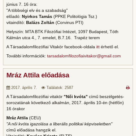
június 7. 16 óra:
"A többségi elv és a szabadság"
előadó:
Nyirkos Tamás
(PPKE Politológia Tsz.)
vitaindító:
Balázs Zoltán
(Corvinus PTI)
Helyszín: MTA BTK Filozófiai Intézet, 1097 Budapest, Tóth
Kálmán utca 4., 7. emelet, B.7.16. Trapéz terem
A Társadalomfilozófiai Vitakör facebook-oldala
itt
érhető el.
További információk:
tarsadalomfilozofiaivitakor@gmail.com
Mráz Attila előadása
2017. április 7.
Találatok: 2587
A Társadalomfilozófiai vitakör
"Női kvóta"
című beszélgetés-
sorozatának következő alkalmán, 2017. április 10-én (hétfőn)
16 órakor
Mráz Attila
(CEU)
"A női kvóta igazolása a liberális politikai képviseletben"
című előadása hangzik el.