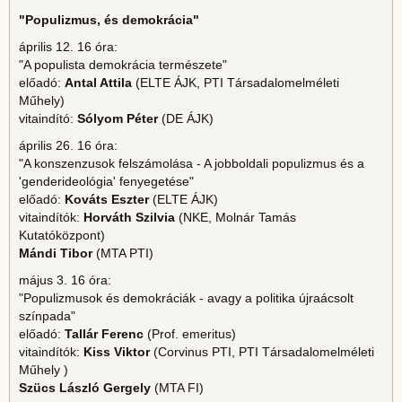
"Populizmus, és demokrácia"
április 12. 16 óra:
"A populista demokrácia természete"
előadó:
Antal Attila
(ELTE ÁJK, PTI Társadalomelméleti
Műhely)
vitaindító:
Sólyom Péter
(DE ÁJK)
április 26. 16 óra:
"A konszenzusok felszámolása - A jobboldali populizmus és a
'genderideológia' fenyegetése"
előadó:
Kováts Eszter
(ELTE ÁJK)
vitaindítók:
Horváth Szilvia
(NKE, Molnár Tamás
Kutatóközpont)
Mándi Tibor
(MTA PTI)
május 3. 16 óra:
"Populizmusok és demokráciák - avagy a politika újraácsolt
színpada"
előadó:
Tallár Ferenc
(Prof. emeritus)
vitaindítók:
Kiss Viktor
(Corvinus PTI, PTI Társadalomelméleti
Műhely )
Szücs László Gergely
(MTA FI)