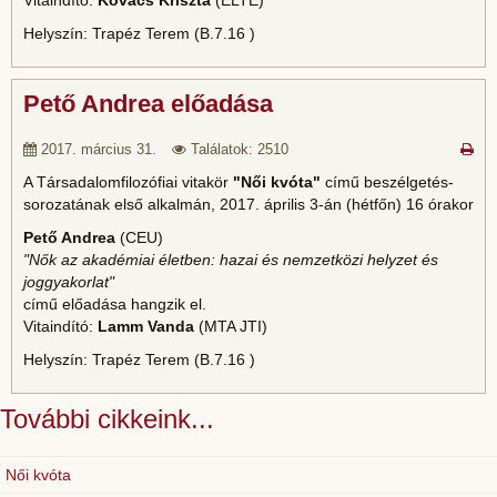
Vitaindító:
Kovács Kriszta
(ELTE)
Helyszín: Trapéz Terem (B.7.16 )
Pető Andrea előadása
2017. március 31.
Találatok: 2510
A Társadalomfilozófiai vitakör
"Női kvóta"
című beszélgetés-
sorozatának első alkalmán, 2017. április 3-án (hétfőn) 16 órakor
Pető Andrea
(CEU)
"Nők az akadémiai életben: hazai és nemzetközi helyzet és
joggyakorlat"
című előadása hangzik el.
Vitaindító:
Lamm Vanda
(MTA JTI)
Helyszín: Trapéz Terem (B.7.16 )
További cikkeink...
Női kvóta