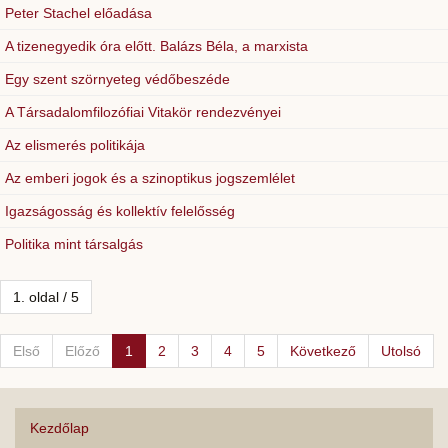
Peter Stachel előadása
A tizenegyedik óra előtt. Balázs Béla, a marxista
Egy szent szörnyeteg védőbeszéde
A Társadalomfilozófiai Vitakör rendezvényei
Az elismerés politikája
Az emberi jogok és a szinoptikus jogszemlélet
Igazságosság és kollektív felelősség
Politika mint társalgás
1. oldal / 5
Első
Előző
1
2
3
4
5
Következő
Utolsó
Kezdőlap