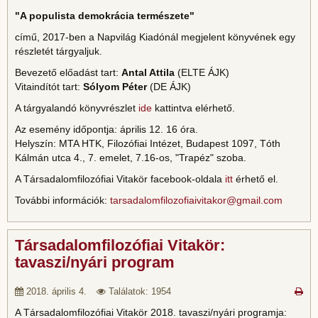
"A populista demokrácia természete"
című, 2017-ben a Napvilág Kiadónál megjelent könyvének egy
részletét tárgyaljuk.
Bevezető előadást tart:
Antal Attila
(ELTE ÁJK)
Vitaindítót tart:
Sólyom Péter
(DE ÁJK)
A tárgyalandó könyvrészlet
ide
kattintva elérhető.
Az esemény időpontja: április 12. 16 óra.
Helyszín: MTA HTK, Filozófiai Intézet, Budapest 1097, Tóth
Kálmán utca 4., 7. emelet, 7.16-os, "Trapéz" szoba.
A Társadalomfilozófiai Vitakör facebook-oldala
itt
érhető el.
További információk:
tarsadalomfilozofiaivitakor@gmail.com
Társadalomfilozófiai Vitakör:
tavaszi/nyári program
2018. április 4.
Találatok: 1954
A Társadalomfilozófiai Vitakör 2018. tavaszi/nyári programja: