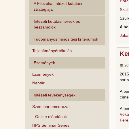
Hörc
A Filozófiai Intézet kutatási
stratégiája
Szal
Szur
Intézeti kutatási tervek és
A be
beszámolók
Jaka
Tudományos minősítési kritériumok
Teljesítményértékelés
Ke
Események
20
2015
Események
sor 
Naptár
A be
Intézeti tevékenységek
címe
Szemináriumsorozat
A be
Véká
Online előadások
Fere
HPS Seminar Series