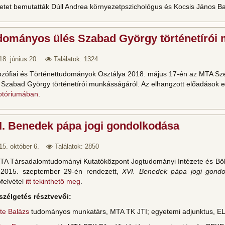
tetet bemutatták Dúll Andrea környezetpszichológus és Kocsis János Ba
dományos ülés Szabad György történetírói
18. június 20.
Találatok: 1324
lozófiai és Történettudományok Osztálya 2018. május 17-én az MTA S
t Szabad György történetírói munkásságáról. Az elhangzott előadások 
otóriumában
.
I. Benedek pápa jogi gondolkodása
15. október 6.
Találatok: 2850
TA Társadalomtudományi Kutatóközpont Jogtudományi Intézete és Bölc
l 2015. szeptember 29-én rendezett,
XVI. Benedek pápa jogi gondo
felvétel
itt tekinthető meg
.
szélgetés résztvevői:
te Balázs
tudományos munkatárs, MTA TK JTI; egyetemi adjunktus, E