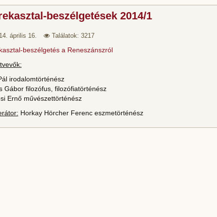
ekasztal-beszélgetések 2014/1
4. április 16.
Találatok: 3217
kasztal-beszélgetés a Reneszánszról
tvevők:
Pál irodalomtörténész
 Gábor filozófus, filozófiatörténész
si Ernő művészettörténész
rátor:
Horkay Hörcher Ferenc eszmetörténész