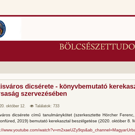
isváros dicsérete - könyvbemutató kerekasz
rsaság szervezésében
20. október 12.
Találatok: 733
sváros dicsérete című tanulmánykötet (szerkesztette Hörcher Ferenc
tonfüred, 2019) bemutató kerekasztal beszélgetése (2020. október 8. M
s://www.youtube.com/watch?v=m2xaeUZy9qs&ab_channel=MagyarUr