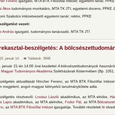
her Ferenc
igazgató, MTA BTK Filozófiai Intézet; egyetemi tanár, PPK
ai Ákos
tudományos munkatárs, MTA TK JTI; egyetemi docens, PPKE 
omi Szabolcs intézetvezető egyetemi tanár; rektor, PPKE
szélgetést vezeti:
b András
igazgató, tudományos tanácsadó, MTA TK JTI
rekasztal-beszélgetés: A bölcsészettudomá
15. január 14.
Találatok: 3948
. január 21-én 14.00 órai kezdettel
A bölcsészettudományok hasznáró
a
Magyar Tudományos Akadémia
Székházának Kistermében (Bp. 1051. S
szélgetés aktualitását Hörcher Ferenc, az MTA BTK Filozófiai Intéze
n megjelent, angol–magyar kétnyelvű tanulmánykötete adta.
szélgetés résztvevői:
Lovász László
akadémikus, az MTA elnöke,
Há
s Lajos
akadémikus, az MTA alelnöke,
Fodor Pál
, az MTA
Bölcsésze
nc
, az
MTA BTK Filozófiai Intézet
igazgatója. További részletek
itt
olvas