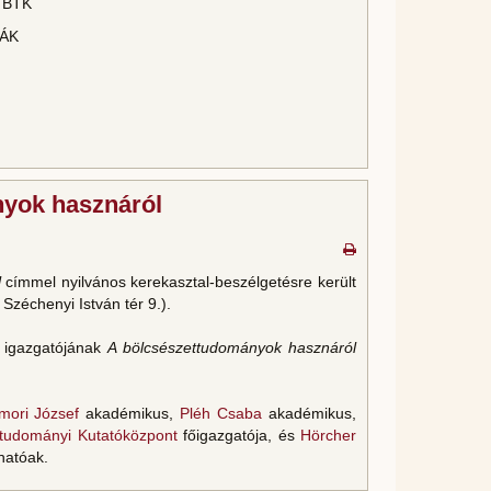
E BTK
JÁK
nyok hasznáról
l
címmel nyilvános kerekasztal-beszélgetésre került
zéchenyi István tér 9.).
t igazgatójának
A bölcsészettudományok hasznáról
mori József
akadémikus,
Pléh Csaba
akadémikus,
ttudományi Kutatóközpont
főigazgatója, és
Hörcher
hatóak.