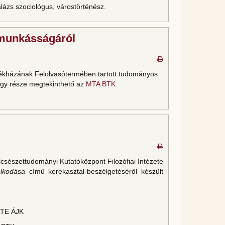
lázs szociológus, várostörténész.
 munkásságáról
zékházának Felolvasótermében tartott tudományos
egy része megtekinthető az
MTA BTK
sészettudományi Kutatóközpont Filozófiai Intézete
lkodása
című kerekasztal-beszélgetéséről készült
LTE ÁJK