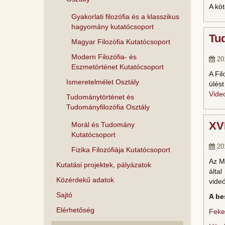
A kö
Gyakorlati filozófia és a klasszikus
hagyomány kutatócsoport
Tu
Magyar Filozófia Kutatócsoport
Modern Filozófia- és
20
Eszmetörténet Kutatócsoport
A Fi
Ismeretelmélet Osztály
ülés
Vide
Tudománytörténet és
Tudományfilozófia Osztály
XV
Morál és Tudomány
Kutatócsoport
20
Fizika Filozófiája Kutatócsoport
Az M
Kutatási projektek, pályázatok
álta
Közérdekű adatok
videó
Sajtó
A be
Elérhetőség
Feke