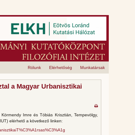
Rólunk
Elérhetőség
Munkatársak
tal a Magyar Urbanisztikai
, Körmendy Imre és Tóbiás Krisztián, Tempevölgy,
UT) elérhető a következő linken:
banisztikaiT%C3%A1rsas%C3%A1g