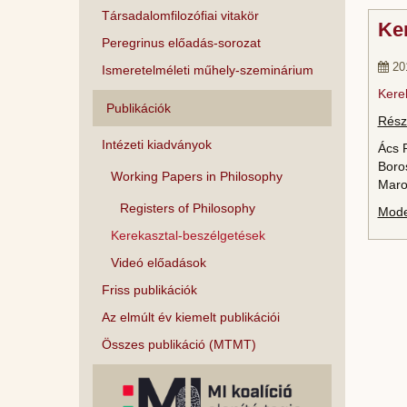
Társadalomfilozófiai vitakör
Ker
Peregrinus előadás-sorozat
201
Ismeretelméleti műhely-szeminárium
Kere
Publikációk
Rész
Intézeti kiadványok
Ács 
Boros
Working Papers in Philosophy
Maro
Registers of Philosophy
Mode
Kerekasztal-beszélgetések
Videó előadások
Friss publikációk
Az elmúlt év kiemelt publikációi
Összes publikáció (MTMT)