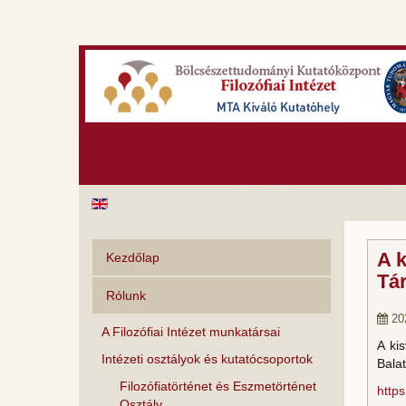
A k
Kezdőlap
Tá
Rólunk
20
A Filozófiai Intézet munkatársai
A ki
Intézeti osztályok és kutatócsoportok
Bala
Filozófiatörténet és Eszmetörténet
http
Osztály