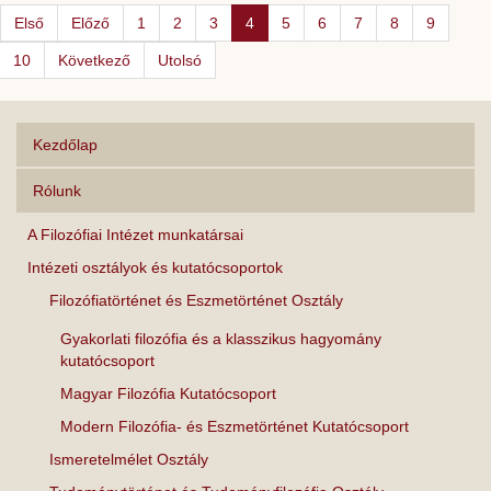
Első
Előző
1
2
3
4
5
6
7
8
9
10
Következő
Utolsó
Kezdőlap
Rólunk
A Filozófiai Intézet munkatársai
Intézeti osztályok és kutatócsoportok
Filozófiatörténet és Eszmetörténet Osztály
Gyakorlati filozófia és a klasszikus hagyomány
kutatócsoport
Magyar Filozófia Kutatócsoport
Modern Filozófia- és Eszmetörténet Kutatócsoport
Ismeretelmélet Osztály