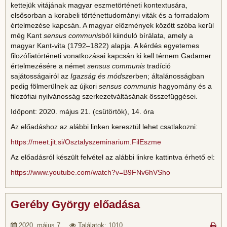
kettejük vitájának magyar eszmetörténeti kontextusára,
elsősorban a korabeli történettudományi viták és a forradalom
értelmezése kapcsán. A magyar előzmények között szóba kerül
még Kant
sensus communis
ból kiinduló bírálata, amely a
magyar Kant-vita (1792–1822) alapja. A kérdés egyetemes
filozófiatörténeti vonatkozásai kapcsán ki kell térnem Gadamer
értelmezésére a német
sensus communis
tradíció
sajátosságairól az
Igazság és módszer
ben; általánosságban
pedig fölmerülnek az újkori
sensus communis
hagyomány és a
filozófiai nyilvánosság szerkezetváltásának összefüggései.
Időpont: 2020. május 21. (csütörtök), 14. óra
Az előadáshoz az alábbi linken keresztül lehet csatlakozni:
https://meet.jit.si/Osztalyszeminarium.FilEszme
Az előadásról készült felvétel az alábbi linkre kattintva érhető el:
https://www.youtube.com/watch?v=B9FNv6hVSho
Geréby György előadása
2020. május 7.
Találatok: 1010