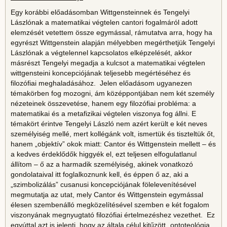
Egy korábbi előadásomban Wittgensteinnek és Tengelyi
Lászlónak a matematikai végtelen cantori fogalmáról adott
elemzését vetettem össze egymással, rámutatva arra, hogy ha
egyrészt Wittgenstein alapján mélyebben megérthetjük Tengelyi
Lászlónak a végtelennel kapcsolatos elképzelését, akkor
másrészt Tengelyi megadja a kulcsot a matematikai végtelen
wittgensteini koncepciójának teljesebb megértéséhez és
filozófiai meghaladásához. Jelen előadásom ugyanezen
témakörben fog mozogni, ám középpontjában nem két személy
nézeteinek összevetése, hanem egy filozófiai probléma: a
matematikai és a metafizikai végtelen viszonya fog állni. E
témakört érintve Tengelyi László nem azért került e két neves
személyiség mellé, mert kollégánk volt, ismertük és tiszteltük őt,
hanem „objektív” okok miatt: Cantor és Wittgenstein mellett – és
a kedves érdeklődők higgyék el, ezt teljesen elfogulatlanul
állítom – ő az a harmadik személyiség, akinek vonatkozó
gondolataival itt foglalkoznunk kell, és éppen ő az, aki a
„szimbolizálás” cusanusi koncepciójának fölelevenítésével
megmutatja az utat, mely Cantor és Wittgenstein egymással
élesen szembenálló megközelítésével szemben e két fogalom
viszonyának megnyugtató filozófiai értelmezéshez vezethet. Ez
egyúttal azt is jelenti, hogy az általa célul kitűzött „ontoteológia