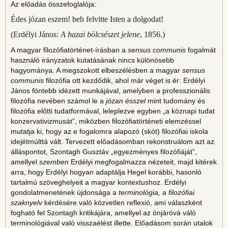
Az előadás összefoglalója:
Édes józan eszem! beh felvitte Isten a dolgodat!
(Erdélyi János:
A hazai bölcsészet jelene
, 1856.)
A magyar filozófiatörténet-írásban a
sensus communis
fogalmát
használó irányzatok kutatásának nincs különösebb
hagyománya. A megszokott elbeszélésben a magyar
sensus
communis
filozófia ott kezdődik, ahol már véget is ér: Erdélyi
János föntebb idézett munkájával, amelyben a professzionális
filozófia nevében számol le a
józan ésszel
mint tudomány és
filozófia előtti tudatformával, leleplezve egyben „a köznapi tudat
konzervativizmusát”, miközben filozófiatörténeti elemzéssel
mutatja ki, hogy az e fogalomra alapozó (skót) filozófiai iskola
idejétmúlttá vált. Tervezett előadásomban rekonstruálom azt az
álláspontot, Szontagh Gusztáv „egyezményes filozófiáját”,
amellyel
szemben
Erdélyi megfogalmazza nézeteit, majd kitérek
arra, hogy Erdélyi hogyan adaptálja Hegel korábbi, hasonló
tartalmú szöveghelyeit a magyar kontextushoz. Erdélyi
gondolatmenetének újdonsága a
terminológia, a filozófiai
szaknyelv
kérdésére való közvetlen reflexió, ami válaszként
fogható fel Szontagh kritikájára, amellyel az önjáróvá váló
terminológiával való visszaélést illette. Előadásom során utalok