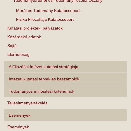
Tudománytörténet és Tudományfilozófia Osztály
Morál és Tudomány Kutatócsoport
Fizika Filozófiája Kutatócsoport
Kutatási projektek, pályázatok
Közérdekű adatok
Sajtó
Elérhetőség
A Filozófiai Intézet kutatási stratégiája
Intézeti kutatási tervek és beszámolók
Tudományos minősítési kritériumok
Teljesítményértékelés
Események
Események