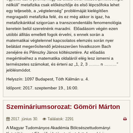
nélküli” metafizika csak előkészítője és első lépcsőfoka lehet
egy teljesebb, a „végtelenség” problémáját kielégítően
megragadó metafizika felé, és ez még akkor is igaz, ha
metafizikánkkal szigorúan a transzcendentális fenomenológia
keretein belül szeretnénk maradni. Előadásom végén ezen
utóbbi állítás emellett fogok érvelni, s ennek során a
matematikai végtelennel kapcsolatos elemzés során nyer
belátást megerősítendő jelzésszerűen hivatkozom Bach
zenéjére és Pilinszky János költészetére. Az előadás
megértéséhez a matematika oldaláról elég lesz ismerni a
természetes számokat, és érteni az „1, 2, 3 …….. n ………”
jelölésmódot.
Helyszín: 1097 Budapest, Tóth Kálmán u. 4.
Időpont: 2017. szeptember 19., 16:00.
Szemináriumsorozat: Gömöri Márton
2017. június 30.
Találatok: 2291
A Magyar Tudományos Akadémia Bölcsészettudományi