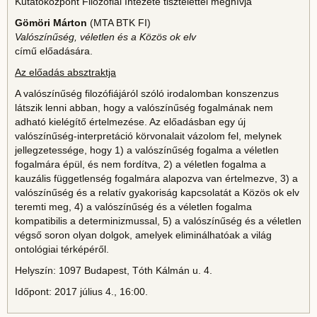
Kutatóközpont Filozófiai Intézete tisztelettel meghívja
Gömöri Márton
(MTA BTK FI)
Valószínűség, véletlen és a Közös ok elv
című előadására.
Az előadás absztraktja
A valószínűség filozófiájáról szóló irodalomban konszenzus
látszik lenni abban, hogy a valószínűség fogalmának nem
adható kielégítő értelmezése. Az előadásban egy új
valószínűség-interpretáció körvonalait vázolom fel, melynek
jellegzetessége, hogy 1) a valószínűség fogalma a véletlen
fogalmára épül, és nem fordítva, 2) a véletlen fogalma a
kauzális függetlenség fogalmára alapozva van értelmezve, 3) a
valószínűség és a relatív gyakoriság kapcsolatát a Közös ok elv
teremti meg, 4) a valószínűség és a véletlen fogalma
kompatibilis a determinizmussal, 5) a valószínűség és a véletlen
végső soron olyan dolgok, amelyek eliminálhatóak a világ
ontológiai térképéről.
Helyszín: 1097 Budapest, Tóth Kálmán u. 4.
Időpont: 2017 július 4., 16:00.