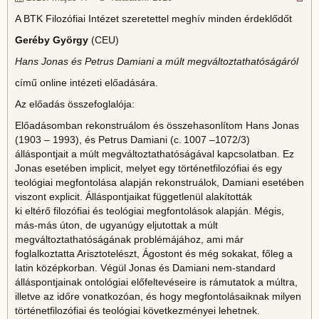
A BTK Filozófiai Intézet szeretettel meghív minden érdeklődőt
Geréby György
(CEU)
Hans Jonas és Petrus Damiani a múlt megváltoztathatóságáról
című online intézeti előadására.
Az előadás összefoglalója:
Előadásomban rekonstruálom és összehasonlítom Hans Jonas
(1903 – 1993), és Petrus Damiani (c. 1007 –1072/3)
álláspontjait a múlt megváltoztathatóságával kapcsolatban. Ez
Jonas esetében implicit, melyet egy történetfilozófiai és egy
teológiai megfontolása alapján rekonstruálok, Damiani esetében
viszont explicit. Álláspontjaikat függetlenül alakították
ki eltérő filozófiai és teológiai megfontolások alapján. Mégis,
más-más úton, de ugyanúgy eljutottak a múlt
megváltoztathatóságának problémájához, ami már
foglalkoztatta Arisztotelészt, Ágostont és még sokakat, főleg a
latin középkorban. Végül Jonas és Damiani nem-standard
álláspontjainak ontológiai előfeltevéseire is rámutatok a múltra,
illetve az időre vonatkozóan, és hogy megfontolásaiknak milyen
történetfilozófiai és teológiai következményei lehetnek.