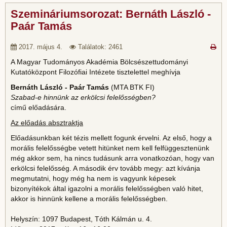
Szemináriumsorozat: Bernáth László -
Paár Tamás
2017. május 4.
Találatok: 2461
A Magyar Tudományos Akadémia Bölcsészettudományi
Kutatóközpont Filozófiai Intézete tisztelettel meghívja
Bernáth László -
Paár Tamás
(MTA BTK FI)
Szabad-e hinnünk az erkölcsi felelősségben?
című előadására.
Az előadás absztraktja
Előadásunkban két tézis mellett fogunk érvelni. Az első, hogy a
morális felelősségbe vetett hitünket nem kell felfüggesztenünk
még akkor sem, ha nincs tudásunk arra vonatkozóan, hogy van
erkölcsi felelősség. A második érv tovább megy: azt kívánja
megmutatni, hogy még ha nem is vagyunk képesek
bizonyítékok által igazolni a morális felelősségben való hitet,
akkor is hinnünk kellene a morális felelősségben.
Helyszín: 1097 Budapest, Tóth Kálmán u. 4.