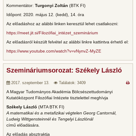
Kommentátor:
Turgonyi Zoltán
(BTK FI)
Időpont: 2020. május 12. (kedd), 14. óra
Az előadáshoz az alábbi linken keresztül lehet csatlakozni:
https://meet.jit.si/Filozófiai_intézet_szeminárium
Az előadásról készült felvétel az alábbi linkre kattintva érhető el:
https://www.youtube.com/watch?v=vNynvZ-MyZE
Szemináriumsorozat: Székely László
2017. szeptember 13.
Találatok: 3409
A Magyar Tudományos Akadémia Bölcsészettudományi
Kutatóközpont Filozófiai Intézete tisztelettel meghívja
Székely László
(MTA BTK FI)
A matematikai és a metafizikai végtelen Georg Cantornál,
Ludwig Wittgensteinnél és Tengelyi Lászlónál
című előadására.
Az előadás absztraktja