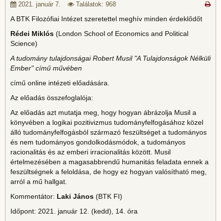
2021. január 7.
Találatok: 968
A BTK Filozófiai Intézet szeretettel meghív minden érdeklődőt
Rédei Miklós
(London School of Economics and Political
Science)
A tudomány tulajdonságai Robert Musil "A Tulajdonságok Nélküli
Ember" című művében
című online intézeti előadására.
Az előadás összefoglalója:
Az előadás azt mutatja meg, hogy hogyan ábrázolja Musil a
könyvében a logikai pozitivizmus tudományfelfogásához közel
álló tudományfelfogásból származó feszültséget a tudományos
és nem tudományos gondolkodásmódok, a tudományos
racionalitás és az emberi irracionalitás között. Musil
értelmezésében a magasabbrendű humanitás feladata ennek a
feszültségnek a feloldása, de hogy ez hogyan valósítható meg,
arról a mű hallgat.
Kommentátor:
Laki János
(BTK FI)
Időpont: 2021. január 12. (kedd), 14. óra