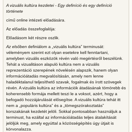
A vizuális kultúra kezdetei - Egy definíció és egy definíció
története
című online intézeti előadására.
Az előadás összefoglalója:
Előadásom két részre oszlik.
Az elsőben
definiálom a „vizuális kultúra” terminusát:
véleményem szerint ezt olyan esetekre kell fenntartani,
amelyben vizuális eszközök révén való megértésről beszélünk.
Tehát a vizualitáson alapuló kultúra nem a vizuális
reprezentáció szerepének növelésén alapszik, hanem olyan
információátadás megvalósításán, amely nem lenne
haladéktalanul teljesíthető szavak, fogalmak és írott szövegek
révén. A vizuális kultúra az információk átadásának tömörebb és
koherensebb formája mellett teszi le a voksot, azért, hogy a
befogadó hozzájárulását elősegítse. A vizuális kultúra tehát itt
nem a „populáris kultúra” és a „tömegszórakoztatás”
korszakának kezdetét jelöli. Sokkal pontosabban használjuk a
terminust, ha ezáltal az információátadás teljes átalakítását
jelöljük meg, amely egyúttal a közösségépítés úgy útjait is
körvonalazza.