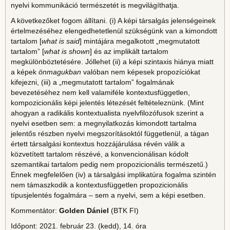
nyelvi kommunikáció természetét is megvilágíthatja.
A következőket fogom állítani. (i) A képi társalgás jelenségeinek
értelmezéséhez elengedhetetlenül szükségünk van a kimondott
tartalom [
what is said
] mintájára megalkotott „megmutatott
tartalom” [
what is shown
] és az implikált tartalom
megkülönböztetésére. Jóllehet (ii) a képi szintaxis hiánya miatt
a képek
önmagukban
valóban nem képesek propozíciókat
kifejezni, (iii) a „megmutatott tartalom” fogalmának
bevezetéséhez nem kell valamiféle kontextusfüggetlen,
kompozicionális képi jelentés létezését feltételeznünk. (Mint
ahogyan a radikális kontextualista nyelvfilozófusok szerint a
nyelvi esetben sem: a megnyilatkozás kimondott tartalma
jelentős részben nyelvi megszorításoktól függetlenül, a tágan
értett társalgási kontextus hozzájárulása révén válik a
közvetített tartalom részévé, a konvencionálisan kódolt
szemantikai tartalom pedig nem propozicionális természetű.)
Ennek megfelelően (iv) a társalgási implikatúra fogalma szintén
nem támaszkodik a kontextusfüggetlen propozicionális
típusjelentés fogalmára – sem a nyelvi, sem a képi esetben.
Kommentátor:
Golden Dániel
(BTK FI)
Időpont: 2021. február 23. (kedd), 14. óra