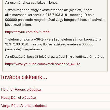
Az eseményhez csatlakozni lehet:
* számítógéppel vagy okostelefonnal: az (ajánlott) Zoom
alkalmazáson keresztül a 913 7103 3191 meeting ID és a
000000 passcode megadásával vagy böngésző használatával a
következő linken:
https://tinyurl.com/btk-fi-redei
* telefonvonalon a +36-1-779-9126 telefonszámon keresztül a
913 7103 3191 meeting ID (és szükség esetén a 000000
passcode) megadásával.
Az előadásról készült felvétel az alábbi linkre kattintva érhető el:
https://www.youtube.com/watch?v=naeAt_4xL1o
További cikkeink...
Hörcher Ferenc előadása
Kodaj Dániel előadása
Varga Péter András előadása