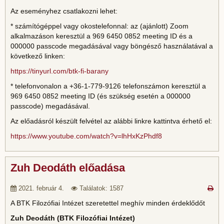
Az eseményhez csatlakozni lehet:
* számítógéppel vagy okostelefonnal: az (ajánlott) Zoom
alkalmazáson keresztül a 969 6450 0852 meeting ID és a
000000 passcode megadásával vagy böngésző használatával a
következő linken:
https://tinyurl.com/btk-fi-barany
* telefonvonalon a +36-1-779-9126 telefonszámon keresztül a
969 6450 0852 meeting ID (és szükség esetén a 000000
passcode) megadásával.
Az előadásról készült felvétel az alábbi linkre kattintva érhető el:
https://www.youtube.com/watch?v=lhHxKzPhdf8
Zuh Deodáth előadása
2021. február 4.
Találatok: 1587
A BTK Filozófiai Intézet szeretettel meghív minden érdeklődőt
Zuh Deodáth (BTK Filozófiai Intézet)