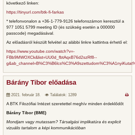
következő linken:
https://tinyurl.com/btk-fi-farkas
* telefonvonalon a +36-1-779-9126 telefonszámon keresztül a
977 1051 5799 meeting ID (és szükség esetén a 000000
passcode) megadásával.
Az előadásról készült felvétel az alábbi linkre kattintva érhető el:
https://www.youtube.com/watch?v=-
FBb9MWOXCk&list=UU0d_fbtAqxB76d2szRf8--
g&ab_channel=B%C3%B6lcs%C3%A9szettudom%C3%A1nyiKuta
Bárány Tibor előadása
2021. február 18.
Találatok: 1289
A BTK Filozófiai Intézet szeretettel meghív minden érdeklődőt
Bárány Tibor (BME)
Mondjam vagy mutassam? Társalgási implikatúra és explicit
vizuális tartalom a képi kommunikációban