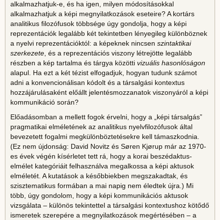
alkalmazhatjuk-e, és ha igen, milyen módosításokkal
alkalmazhatjuk a képi megnyilatkozások eseteire? A kortárs
analitikus filozófusok többsége úgy gondolja, hogy a képi
reprezentációk legalább két tekintetben lényegileg különböznek
a nyelvi reprezentációktól: a képeknek nincsen
szintaktikai
szerkezete
, és a reprezentációs viszony létrejötte legalább
részben a kép tartalma és tárgya közötti
vizuális hasonlóságon
alapul. Ha ezt a két tézist elfogadjuk, hogyan tudunk számot
adni a konvencionálisan kódolt és a társalgási kontextus
hozzájárulásaként előállt jelentésmozzanatok viszonyáról a képi
kommunikáció során?
Előadásomban a mellett fogok érvelni, hogy a „képi társalgás”
pragmatikai elméletének az analitikus nyelvfilozófusok által
bevezetett fogalmi megkülönböztetésekre kell támaszkodnia.
(Ez nem újdonság: David Novitz és Søren Kjørup már az 1970-
es évek végén kísérletet tett rá, hogy a korai beszédaktus-
elmélet kategóriáit felhasználva megalkossa a képi aktusok
elméletét. A kutatások a későbbiekben megszakadtak, és
szisztematikus formában a mai napig nem éledtek újra.) Mi
több, úgy gondolom, hogy a képi kommunikációs aktusok
vizsgálata – különös tekintettel a társalgási kontextushoz kötődő
ismeretek szerepére a megnyilatkozások megértésében – a