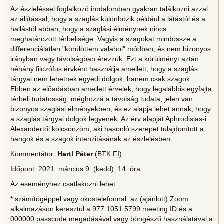
Az észleléssel foglalkozó irodalomban gyakran találkozni azzal
az állítással, hogy a szaglás különbözik például a látástól és a
hallástól abban, hogy a szaglási élménynek nincs
meghatározott térbelisége. Vagyis a szagokat mindössze a
differenciálatlan "körülöttem valahol" módban, és nem bizonyos
irányban vagy távolságban érezzük. Ezt a körülményt aztán
néhány filozófus érvként használja amellett, hogy a szaglás
tárgyai nem lehetnek egyedi dolgok, hanem csak szagok.
Ebben az előadásban amellett érvelek, hogy legalábbis egyfajta
térbeli tudatosság, méghozzá a távolság tudata, jelen van
bizonyos szaglási élményekben, és ez alapja lehet annak, hogy
a szaglás tárgyai dolgok legyenek. Az érv alapját Aphrodisias-i
Alexandertől kölcsönzöm, aki hasonló szerepet tulajdonított a
hangok és a szagok intenzitásának az észlelésben.
Kommentátor:
Hartl Péter
(BTK FI)
Időpont: 2021. március 9. (kedd), 14. óra
Az eseményhez csatlakozni lehet:
* számítógéppel vagy okostelefonnal: az (ajánlott) Zoom
alkalmazáson keresztül a 977 1051 5799 meeting ID és a
000000 passcode megadásával vagy böngésző használatával a