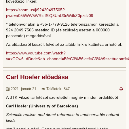
következő linken:
https://zoom.us/j/92420497505?
pwd=a055WW5WRldISlQ3UnU3cWdkZ0pzdz09
* telefonvonalon a +36-1-779-9126 telefonszámon keresztül a
924 2049 7505 meeting ID (és szükség esetén a 000000
passcode) megadásával.
Az előadásról készült felvétel az alábbi linkre kattintva érhető el:
https://www.youtube.com/watch?
v=xGCw6_dDndc&ab_channel=B%C3%B6lcs%C3%A9szettudom%
Carl Hoefer előadása
2021. január 21.
Találatok: 847
A BTK Filozófiai Intézet szeretettel meghív minden érdeklődőt
Carl Hoefer (University of Barcelona)
Scientific realism and direct reference to unobservable natural
kinds