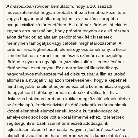
A másodikban
röviden bemutatom, hogy a 20. századi
művészetelmélet hogyan próbált ehhez a témához közelíteni:
vagyis hogyan próbálta megfejteni a vizualitás szerepét a
nyugati civilizáció történetében. Ezt a tömör történeti áttekintést
egyben arra használom, hogy próbára tegyem az első részben
adott definíciót: az általam perdöntőnek ítélt kísérletek
mennyiben támogatják vagy cáfolják meghatározásomat. A
történeti rész legfontosabb eleme egy esettanulmány: a korai
filmelmélet, és a korai filmelmélészek számára a mozgókép
története gyakran egy újfajta „vizuális kultúra” terjesztésének
történetével esett egybe. Ez a narratíva jól illeszkedik egy
hagyományos művészetelméleti diskurzusba: a film az utolsó
állomása a nyugati világ azon törekvésének, hogy a képeknek
mind nagyobb hatalmat adjon és ezáltal a kommunikáció egyéb,
de egyébként hatékony formáit újabbakkal váltsa fel. Ez a
diskurzus hatalmas teret ad a kritikai megközelítéseknek, illetve
az értékalapú, értékrelativista és értékszkeptikus társadalmak
közötti ellentétek elemzésének. Azok a kultúrakoncepciók,
amelyeknek sok köze volt a korai filmelmélethez, itt lehetnek
segítségünkre. Ezek szerint természeti adottságaink
fejlesztésen alapuló használata, vagyis a „kultúra”
csak akkor
alapulhat vizualitáson, ha az interperszonális kapcsolatok és az