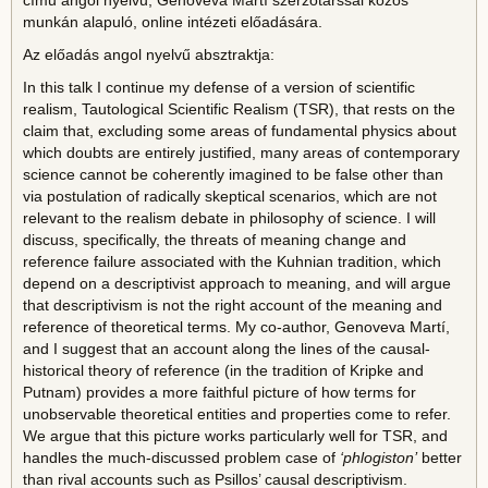
című angol nyelvű, Genoveva Martí szerzőtárssal közös
munkán alapuló, online intézeti előadására.
Az előadás angol nyelvű absztraktja:
In this talk I continue my defense of a version of scientific
realism, Tautological Scientific Realism (TSR), that rests on the
claim that, excluding some areas of fundamental physics about
which doubts are entirely justified, many areas of contemporary
science cannot be coherently imagined to be false other than
via postulation of radically skeptical scenarios, which are not
relevant to the realism debate in philosophy of science. I will
discuss, specifically, the threats of meaning change and
reference failure associated with the Kuhnian tradition, which
depend on a descriptivist approach to meaning, and will argue
that descriptivism is not the right account of the meaning and
reference of theoretical terms. My co-author, Genoveva Martí,
and I suggest that an account along the lines of the causal-
historical theory of reference (in the tradition of Kripke and
Putnam) provides a more faithful picture of how terms for
unobservable theoretical entities and properties come to refer.
We argue that this picture works particularly well for TSR, and
handles the much-discussed problem case of
‘phlogiston’
better
than rival accounts such as Psillos’ causal descriptivism.