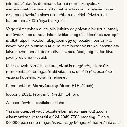
információátadás domináns formái nem bizonyulnak
elegendőnek bizonyos tartalmak átadására. Érvelésem szerint
ez a megközelítés nincs ellentétben az előbb felvázolttal,
hanem annak fő irányait is kijelöli.
Végeredményben a vizuális kultúra egy olyan diskurzus, amely
a művészet és a társadalom kritikai megközelítésének szerepét
is elláthatja, miközben alapjában egy új, pozitív heurisztikát
követ. Vagyis a vizuális kultúra terminusának kritikai használata
következhet annak deskriptív használatából, míg ez fordítva
jóval problematikusabb.
Kulcsszavak: vizuális kultúra, vizuális megértés, piktoriális
reprezentáció, befogadói aktivitás, a szemlélő részesedése,
vizuális figyelem, korai filmelmélet
Kommentátor:
Moravánszky Ákos
(ETH Zürich)
Időpont: 2021. február 9. (kedd), 14. óra
Az eseményhez csatlakozni lehet:
* számítógéppel vagy okostelefonnal: az (ajánlott) Zoom
alkalmazáson keresztül a 924 2049 7505 meeting ID és a
000000 passcode megadásával vagy böngésző használatával a