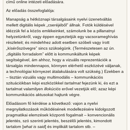
című online intézeti előadására.
Az előadás összefoglalója:
Manapság a hétköznapi társalgásaink nyelvi üzenetváltás
mellett digitális képek „cseréjéből” állnak. Fotók küldésével
idézzük fel a közös emlékeinket, számolunk be a pillanatnyi
helyzetünkről, vagy éppen egyeztetjük egy vacsorameghívás
részleteit; és mindehhez adott esetben szóbeli vagy írott
„kísérőszövegre” sincs szükségünk. (Természetesen az ún.
„digitális forradalom” előtt is kommunikáltunk képek
segítségével, ám ahhoz, hogy a vizuális reprezentációk a
társalgás mindennapos, könnyen elérhető eszközévé váljanak,
a technológiai környezet átalakulására volt szükség.) Ezekben a
– tisztán vizuális vagy multimodális – kommunikációs
szituációkban képi eszközökkel
tartalmat
fejezünk ki, és ezt a
tartalmat valamilyen
illokúciós
erővel vezetjük elő; azaz képi
kommunikációs aktusokat hajtunk végre.
Előadásom fő kérdése a következő: vajon a nyelvi
megnyilatkozások működésének modellezésére kidolgozott
pragmatikai elemzések központi fogalmait – konvencionális
jelentés, szó szerinti jelentés, beszélői jelentés, kimondott
tartalom [
what is said
] és implikált tartalom stb. –