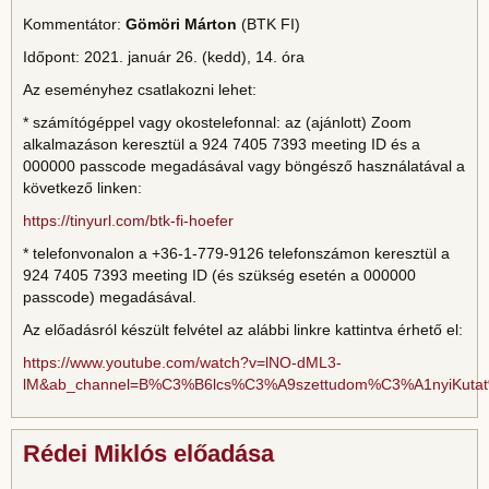
Kommentátor:
Gömöri Márton
(BTK FI)
Időpont: 2021. január 26. (kedd), 14. óra
Az eseményhez csatlakozni lehet:
* számítógéppel vagy okostelefonnal: az (ajánlott) Zoom
alkalmazáson keresztül a 924 7405 7393 meeting ID és a
000000 passcode megadásával vagy böngésző használatával a
következő linken:
https://tinyurl.com/btk-fi-hoefer
* telefonvonalon a +36-1-779-9126 telefonszámon keresztül a
924 7405 7393 meeting ID (és szükség esetén a 000000
passcode) megadásával.
Az előadásról készült felvétel az alábbi linkre kattintva érhető el:
https://www.youtube.com/watch?v=lNO-dML3-
lM&ab_channel=B%C3%B6lcs%C3%A9szettudom%C3%A1nyiKut
Rédei Miklós előadása