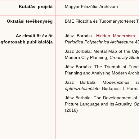
Kutatási projekt
Magyar Filozófiai Archívum
Oktatási tevékenység
BME Filozófia és Tudománytörténet 
Az elmúlt öt év öt
Jász Borbála:
Hidden Modernism: A
egfontosabb publikációja
Periodica Polytechnica Architecture
49
Jász Borbála: Mental Map of the City
Modern City Planning,
Creativity Stud
Jász Borbála: The Triumph of Funct
Planning and Analysing Modern Archi
Jász Borbála:
Modernizmus sát
építészetelmélete
. Budapest: L'Harma
Jász Borbála: The Developement of Pi
Picture Language and Its Actuality,
Op
(2016)