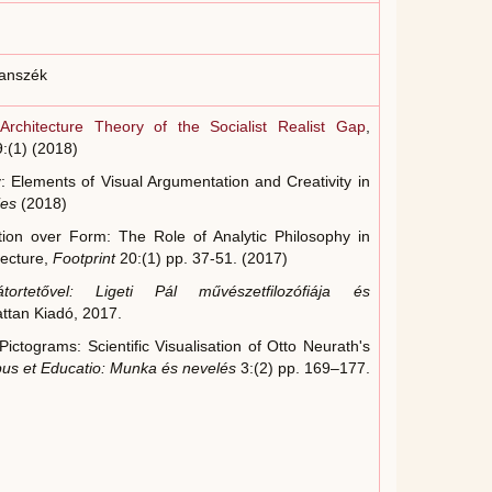
Tanszék
rchitecture Theory of the Socialist Realist Gap
,
:(1) (2018)
: Elements of Visual Argumentation and Creativity in
ies
(2018)
ion over Form: The Role of Analytic Philosophy in
tecture,
Footprint
20:(1) pp. 37-51. (2017)
ortetővel: Ligeti Pál művészetfilozófiája és
ttan Kiadó, 2017.
ctograms: Scientific Visualisation of Otto Neurath's
us et Educatio: Munka és nevelés
3:(2) pp. 169–177.