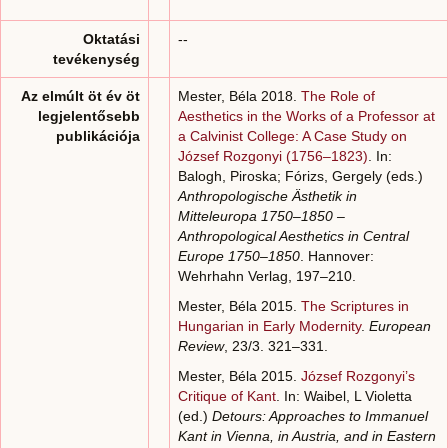
Oktatási
--
tevékenység
Az elmúlt öt év öt
Mester, Béla 2018.
The Role of
legjelentősebb
Aesthetics in the Works of a Professor at
publikációja
a Calvinist College: A Case Study on
József Rozgonyi (1756–1823)
. In:
Balogh, Piroska; Fórizs, Gergely (eds.)
Anthropologische Ästhetik in
Mitteleuropa 1750–1850 –
Anthropological Aesthetics in Central
Europe 1750–1850
. Hannover:
Wehrhahn Verlag, 197–210.
Mester, Béla 2015.
The Scriptures in
Hungarian in Early Modernity
.
European
Review
, 23/3. 321–331.
Mester, Béla 2015.
József Rozgonyi’s
Critique of Kant
. In: Waibel, L Violetta
(ed.)
Detours: Approaches to Immanuel
Kant in Vienna, in Austria, and in Eastern