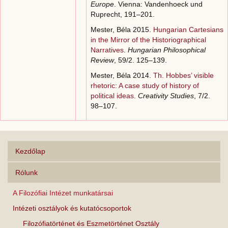
Europe
. Vienna: Vandenhoeck und
Ruprecht, 191–201.
Mester, Béla 2015.
Hungarian Cartesians
in the Mirror of the Historiographical
Narratives
.
Hungarian Philosophical
Review
, 59/2. 125–139.
Mester, Béla 2014.
Th. Hobbes’ visible
rhetoric: A case study of history of
political ideas
.
Creativity Studies
, 7/2.
98–107.
Kezdőlap
Rólunk
A Filozófiai Intézet munkatársai
Intézeti osztályok és kutatócsoportok
Filozófiatörténet és Eszmetörténet Osztály