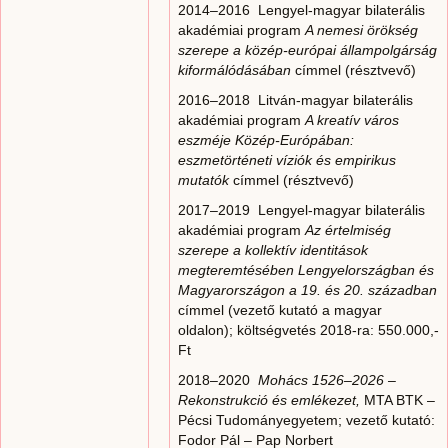
2014–2016 Lengyel-magyar bilaterális
akadémiai program
A nemesi örökség
szerepe a közép-európai állampolgárság
kiformálódásában
címmel (résztvevő)
2016–2018 Litván-magyar bilaterális
akadémiai program
A kreatív város
eszméje Közép-Európában:
eszmetörténeti víziók és empirikus
mutatók
címmel (résztvevő)
2017–2019 Lengyel-magyar bilaterális
akadémiai program
Az értelmiség
szerepe a kollektív identitások
megteremtésében Lengyelországban és
Magyarországon a 19. és 20. században
címmel (vezető kutató a magyar
oldalon); költségvetés 2018-ra: 550.000,-
Ft
2018–2020
Mohács 1526–2026 –
Rekonstrukció és emlékezet,
MTA BTK –
Pécsi Tudományegyetem; vezető kutató:
Fodor Pál – Pap Norbert