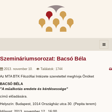
Szemináriumsorozat: Bacsó Béla
2013. november 10.
Találatok: 1744
Az MTA BTK Filozófiai Intézete szeretettel meghívja Önöket
BACSÓ BÉLA
"A műalkotás eredete és kérdésessége
"
című előadására.
Helyszín: Budapest, 1014 Országház utca 30. (Pepita terem)
Időpont: 2013. november 12., 16:00