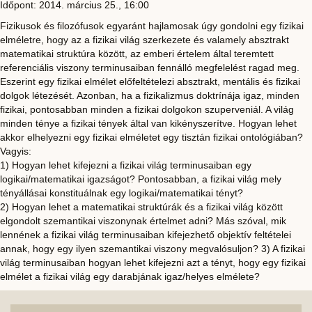
Időpont: 2014. március 25., 16:00
Fizikusok és filozófusok egyaránt hajlamosak úgy gondolni egy fizikai
elméletre, hogy az a fizikai világ szerkezete és valamely absztrakt
matematikai struktúra között, az emberi értelem által teremtett
referenciális viszony terminusaiban fennálló megfelelést ragad meg.
Eszerint egy fizikai elmélet előfeltételezi absztrakt, mentális és fizikai
dolgok létezését. Azonban, ha a fizikalizmus doktrínája igaz, minden
fizikai, pontosabban minden a fizikai dolgokon szuperveniál. A világ
minden ténye a fizikai tények által van kikényszerítve. Hogyan lehet
akkor elhelyezni egy fizikai elméletet egy tisztán fizikai ontológiában?
Vagyis:
1) Hogyan lehet kifejezni a fizikai világ terminusaiban egy
logikai/matematikai igazságot? Pontosabban, a fizikai világ mely
tényállásai konstituálnak egy logikai/matematikai tényt?
2) Hogyan lehet a matematikai struktúrák és a fizikai világ között
elgondolt szemantikai viszonynak értelmet adni? Más szóval, mik
lennének a fizikai világ terminusaiban kifejezhető objektív feltételei
annak, hogy egy ilyen szemantikai viszony megvalósuljon? 3) A fizikai
világ terminusaiban hogyan lehet kifejezni azt a tényt, hogy egy fizikai
elmélet a fizikai világ egy darabjának igaz/helyes elmélete?