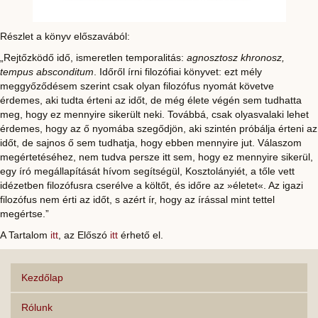
Részlet a könyv előszavából:
„Rejtőzködő idő, ismeretlen temporalitás:
agnosztosz khronosz,
tempus absconditum
. Időről írni filozófiai könyvet: ezt mély
meggyőződésem szerint csak olyan filozófus nyomát követve
érdemes, aki tudta érteni az időt, de még élete végén sem tudhatta
meg, hogy ez mennyire sikerült neki. Továbbá, csak olyasvalaki lehet
érdemes, hogy az ő nyomába szegődjön, aki szintén próbálja érteni az
időt, de sajnos ő sem tudhatja, hogy ebben mennyire jut. Válaszom
megértetéséhez, nem tudva persze itt sem, hogy ez mennyire sikerül,
egy író megállapítását hívom segítségül, Kosztolányiét, a tőle vett
idézetben filozófusra cserélve a költőt, és időre az »életet«. Az igazi
filozófus nem érti az időt, s azért ír, hogy az írással mint tettel
megértse.”
A Tartalom
itt
, az Előszó
itt
érhető el.
Kezdőlap
Rólunk