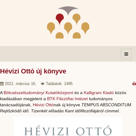
Hévizi Ottó új könyve
2021. március 16.
Találatok: 1495
A
Bölcsészettudományi Kutatóközpont
és a
Kalligram Kiadó
közös
kiadásában megjelent a
BTK Filozófiai Intézet
tudományos
tanácsadójának,
Hévizi Ottó
nak új könyve
TEMPUS ABSCONDITUM.
Rejtőzködő idő. Tizenkét előadás Kant időfilozófiájáról
címmel.