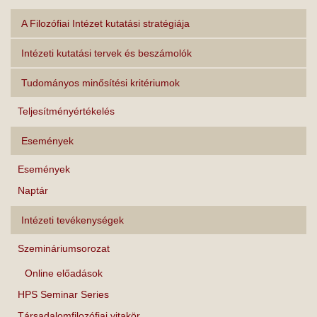
A Filozófiai Intézet kutatási stratégiája
Intézeti kutatási tervek és beszámolók
Tudományos minősítési kritériumok
Teljesítményértékelés
Események
Események
Naptár
Intézeti tevékenységek
Szemináriumsorozat
Online előadások
HPS Seminar Series
Társadalomfilozófiai vitakör