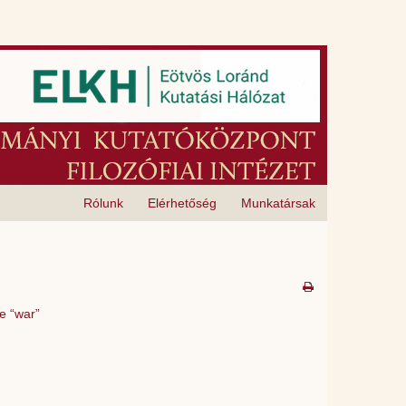
Rólunk
Elérhetőség
Munkatársak
he “war”