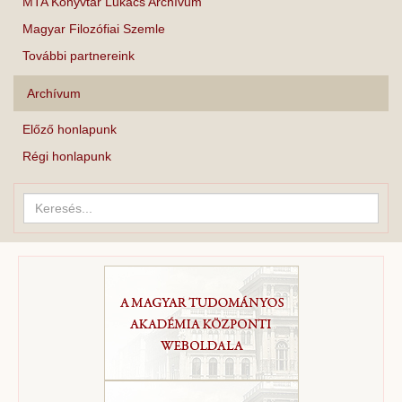
MTA Könyvtár Lukács Archívum
Magyar Filozófiai Szemle
További partnereink
Archívum
Előző honlapunk
Régi honlapunk
Keresés...