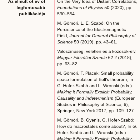
Az elmúlt öt év öt
On the Very Idea of Distant Correlations,
legfontosabb
Foundations of Physics
50 (2020), pp.
publikációja
530–554.
M. Gömöri, L. E. Szabó: On the
Persistence of the Electromagnetic
Field,
Journal for General Philosophy of
Science
50 (2019), pp. 43–61.
Valószínűség, véletlen és a közösok-elv,
Magyar Filozófiai Szemle
62:2 (2018),
pp. 63–82.
M. Gömöri, T. Placek: Small probability
space formulation of Bell's theorem, In
G. Hofer-Szabó and L. Wronski (eds.)
Making it Formally Explicit: Probability,
Causality and Indeterminism
(European
Studies in Philosophy of Science, 6),
Springer, New York 2017, pp. 109–127.
M. Gömöri, B. Gyenis, G. Hofer-Szabó:
How do macrostates come about?, In G.
Hofer-Szabó and L. Wronski (eds.)
Making it Formally Explicit: Probability,