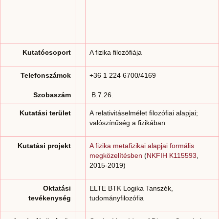
Kutatócsoport
A fizika filozófiája
Telefonszámok
+36
1 224 6700/
4169
Szobaszám
B.7.26.
Kutatási terület
A relativitáselmélet filozófiai alapjai;
valószínűség a fizikában
Kutatási projekt
A fizika metafizikai alapjai formális
megközelítésben
(
NKFIH K115593
,
2015-2019)
Oktatási
ELTE BTK Logika Tanszék,
tevékenység
tudományfilozófia