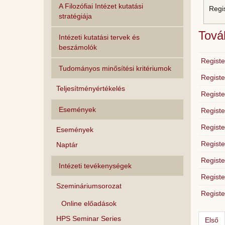
A Filozófiai Intézet kutatási
Regi
stratégiája
Továb
Intézeti kutatási tervek és
beszámolók
Registe
Tudományos minősítési kritériumok
Registe
Teljesítményértékelés
Registe
Események
Registe
Registe
Események
Registe
Naptár
Registe
Intézeti tevékenységek
Registe
Szemináriumsorozat
Registe
Online előadások
HPS Seminar Series
Első