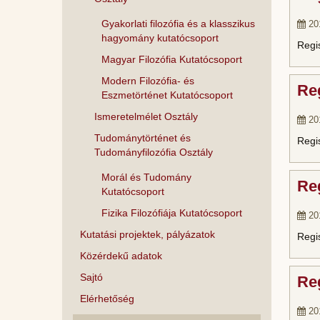
Gyakorlati filozófia és a klasszikus
20
hagyomány kutatócsoport
Regi
Magyar Filozófia Kutatócsoport
Modern Filozófia- és
Reg
Eszmetörténet Kutatócsoport
Ismeretelmélet Osztály
20
Tudománytörténet és
Regi
Tudományfilozófia Osztály
Morál és Tudomány
Reg
Kutatócsoport
Fizika Filozófiája Kutatócsoport
20
Kutatási projektek, pályázatok
Regi
Közérdekű adatok
Sajtó
Reg
Elérhetőség
20