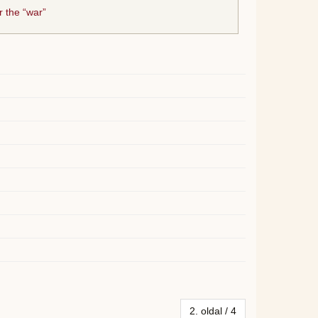
r the “war”
2. oldal / 4