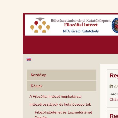
Reg
Kezdőlap
Rólunk
201
Regi
A Filozófiai Intézet munkatársai
Chât
Intézeti osztályok és kutatócsoportok
Filozófiatörténet és Eszmetörténet
Reg
Osztály