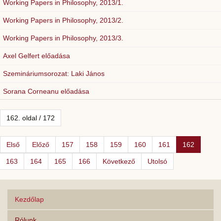
Working Papers in Philosophy, 2013/1.
Working Papers in Philosophy, 2013/2.
Working Papers in Philosophy, 2013/3.
Axel Gelfert előadása
Szemináriumsorozat: Laki János
Sorana Corneanu előadása
162. oldal / 172
Első
Előző
157
158
159
160
161
162
163
164
165
166
Következő
Utolsó
Kezdőlap
Rólunk