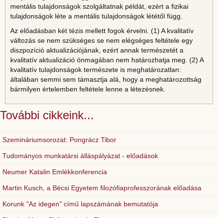
mentális tulajdonságok szolgáltatnak példát, ezért a fizikai
tulajdonságok léte a mentális tulajdonságok lététől függ.
Az előadásban két tézis mellett fogok érvelni. (1) A kvalitatív
változás se nem szükséges se nem elégséges feltétele egy
diszpozíció aktualizációjának, ezért annak természetét a
kvalitatív aktualizáció önmagában nem határozhatja meg. (2) A
kvalitatív tulajdonságok természete is meghatározatlan:
általában semmi sem támasztja alá, hogy a meghatározottság
bármilyen értelemben feltétele lenne a létezésnek.
További cikkeink...
Szemináriumsorozat: Pongrácz Tibor
Tudományos munkatársi álláspályázat - előadások
Neumer Katalin Emlékkonferencia
Martin Kusch, a Bécsi Egyetem filozófiaprofesszorának előadása
Korunk "Az idegen" című lapszámának bemutatója