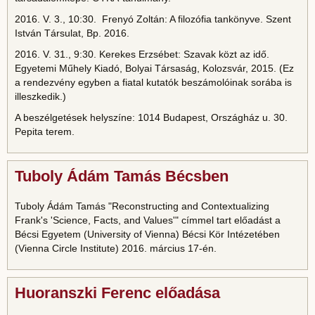
2016. V. 3., 10:30. Frenyó Zoltán: A filozófia tankönyve. Szent
István Társulat, Bp. 2016.
2016. V. 31., 9:30. Kerekes Erzsébet: Szavak közt az idő.
Egyetemi Műhely Kiadó, Bolyai Társaság, Kolozsvár, 2015. (Ez
a rendezvény egyben a fiatal kutatók beszámolóinak sorába is
illeszkedik.)
A beszélgetések helyszíne: 1014 Budapest, Országház u. 30.
Pepita terem.
Tuboly Ádám Tamás Bécsben
Tuboly Ádám Tamás "Reconstructing and Contextualizing
Frank's 'Science, Facts, and Values'" címmel tart előadást a
Bécsi Egyetem (University of Vienna) Bécsi Kör Intézetében
(Vienna Circle Institute) 2016. március 17-én.
Huoranszki Ferenc előadása