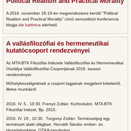
Political Realism and Practical Morality
A 2016. november 18-19-én megrendezésre kerülő "Political
Realism and Practical Morality" című nemzetközi konferencia
blogja
ide kattintva
elérhető.
A vallásfilozófiai és hermeneutikai
kutatócsoport rendezvényei
Az MTA BTK Filozófiai Intézete Vallásfilozófiai és Hermeneutikai
Osztálya Vallásfilozófiai Csoportjának 2016. tavaszi
rendezvényei:
Műhelybeszélgetések a csoport tagjainak megjelent köteteiről,
illetve munkáiról.
2016. IV. 5., 10:30. Frenyó Zoltán: Korfordulón. MTA BTK
Filozófiai Intézet, Bp. 2015.
2016. IV. 19., 10:30. Turgonyi Zoltán: Természetjog egy
természet alatti világban. Horváth Sándor ember- és
társadalomképe. OTKA-tanulmány.