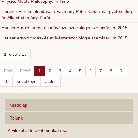
Physics Meets Philosophy: In Time
Hörcher Ferenc előadása a Pázmány Péter Katolikus Egyetem Jog-
és Államtudományi Karán
Hauser Arnold tudás- és művészetszociológia szeminárium 2015
Hauser Arnold tudás- és művészetszociológia szeminárium 2015
1. oldal / 18
Első
Előző
1
2
3
4
5
6
7
8
9
10
Következő
Utolsó
Kezdőlap
Rólunk
A Filozófiai Intézet munkatársai