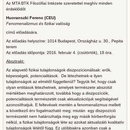
Az MTA BTK Filozófiai Intézete szeretettel meghív minden
érdeklődőt
Huoranszki Ferenc
(CEU)
Fenomenalizmus és fizikai valóság
című előadására.
Az előadás helyszíne: 1014 Budapest, Országház u. 30., Pepita
terem
Az előadás időpontja: 2016. február 4. (csütörtök), 18 óra.
Absztrakt:
Az alapvető fizikai tulajdonságok diszpozícionálisak: erők,
képességek, potencialitások. De létezhetnek-e ilyen
tulajdonságok az elmétől függetlenül? Tegyük fel, hogy csak
olyan entitások létezhetnek, amelyek természete abszolút
mértékben meghatározott, továbbá hogy a diszpozíciók,
potencialitások természetét csak aktualizációjuk segítségével
azonosíthatjuk. E feltevések mentén a fenomenalizmus mellett
a következő érv fogalmazható meg: miután egy diszpozíció
természetét nem határozhatja meg egy másik körbenforgás
nélkül, a fizikai tulajdonságok léte az azokat aktualizáló kvalitatív
tulajdonságok lététől függ. Ez utóbbiakra azonban csak a